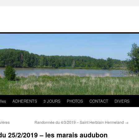
lles
ADHERENTS
3 JOURS
PHOTOS
CONTACT
DIVERS
vières
Randonnée du 4/3/2019 – Saint Herblain Hermeland
→
du 25/2/2019 – les marais audubon