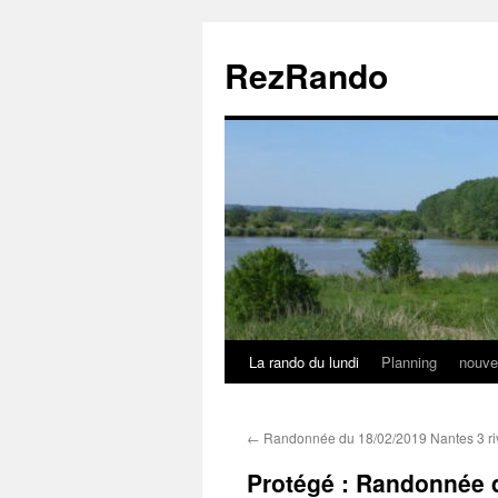
Aller
au
RezRando
contenu
La rando du lundi
Planning
nouve
←
Randonnée du 18/02/2019 Nantes 3 ri
Protégé : Randonnée 