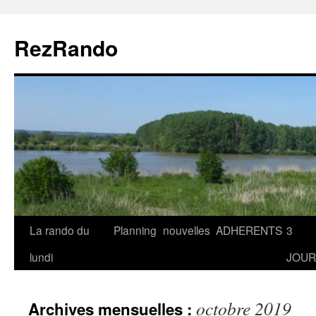
Aller
au
RezRando
contenu
La rando du
Planning
nouvelles
ADHERENTS
3
lundi
JOUR
octobre 2019
Archives mensuelles :