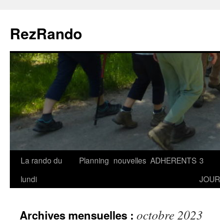
Aller
au
RezRando
contenu
La rando du
Planning
nouvelles
ADHERENTS
3
lundi
JOUR
octobre 2023
Archives mensuelles :