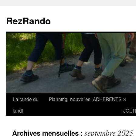
Aller
au
RezRando
contenu
La rando du
Planning
nouvelles
ADHERENTS
3
lundi
JOUR
septembre 2025
Archives mensuelles :