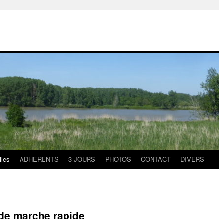
lles
ADHERENTS
3 JOURS
PHOTOS
CONTACT
DIVERS
 de marche rapide