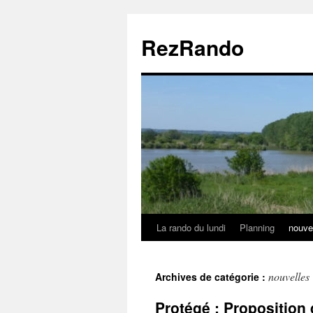
Aller
au
RezRando
contenu
La rando du lundi
Planning
nouve
nouvelles
Archives de catégorie :
Protégé : Proposition