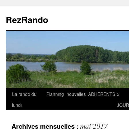
Aller
au
RezRando
contenu
La rando du
Planning
nouvelles
ADHERENTS
3
lundi
JOUR
mai 2017
Archives mensuelles :