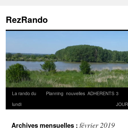
Aller
au
RezRando
contenu
La rando du
Planning
nouvelles
ADHERENTS
3
lundi
JOUR
février 2019
Archives mensuelles :