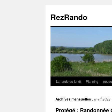
Aller
au
RezRando
contenu
La rando du lundi
Planning
nouve
avril 2022
Archives mensuelles :
Protégé : Randonnée 