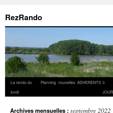
Aller
au
RezRando
contenu
La rando du
Planning
nouvelles
ADHERENTS
3
lundi
JOUR
septembre 2022
Archives mensuelles :