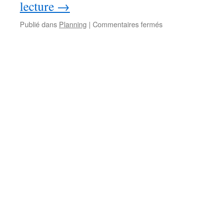
lecture
→
sur
Publié dans
Planning
|
Commentaires fermés
Planning
septembre
à
décembre
2022