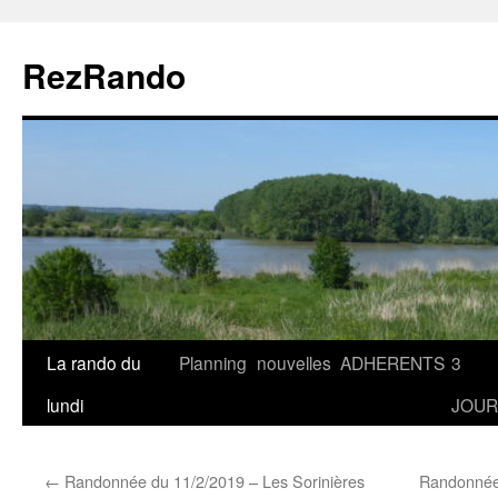
Aller
au
RezRando
contenu
La rando du
Planning
nouvelles
ADHERENTS
3
lundi
JOUR
←
Randonnée du 11/2/2019 – Les Sorinières
Randonnée 