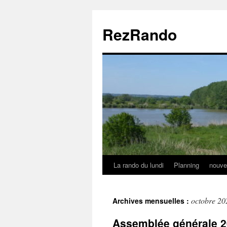
Aller
au
RezRando
contenu
La rando du lundi
Planning
nouve
octobre 20
Archives mensuelles :
Assemblée générale 