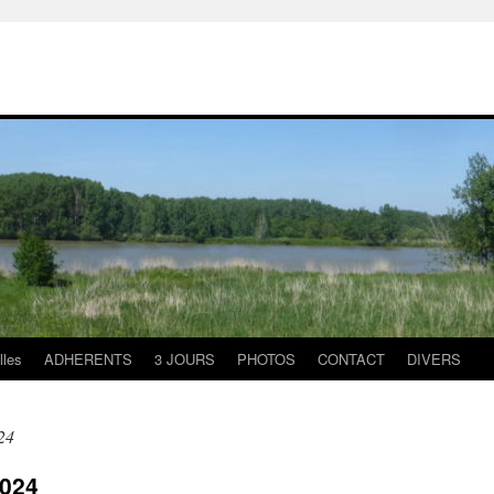
lles
ADHERENTS
3 JOURS
PHOTOS
CONTACT
DIVERS
24
2024