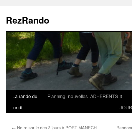
Aller
au
RezRando
contenu
La rando du
Planning
nouvelles
ADHERENTS
3
lundi
JOUR
←
Notre sortie des 3 jours à PORT MANECH
Randonn