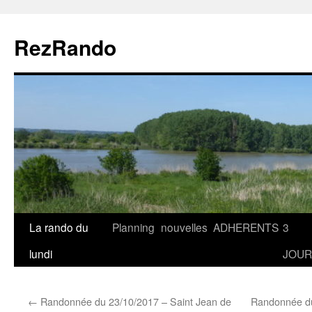
Aller
au
RezRando
contenu
La rando du
Planning
nouvelles
ADHERENTS
3
lundi
JOUR
←
Randonnée du 23/10/2017 – Saint Jean de
Randonnée du