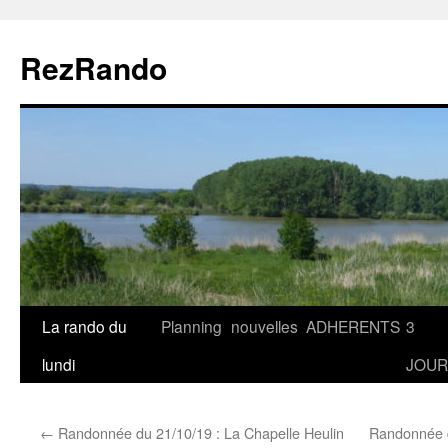
Aller
au
RezRando
contenu
La rando du
Planning
nouvelles
ADHERENTS
3
lundi
JOUR
←
Randonnée du 21/10/19 : La Chapelle Heulin
Randonnée d