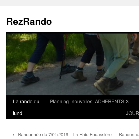
Aller
au
RezRando
contenu
La rando du
Planning
nouvelles
ADHERENTS
3
lundi
JOUR
←
Randonnée du 7/01/2019 – La Haie Fouassière
Randonné