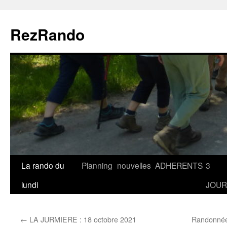
Aller
au
RezRando
contenu
La rando du
Planning
nouvelles
ADHERENTS
3
lundi
JOUR
←
LA JURMIERE : 18 octobre 2021
Randonnée 