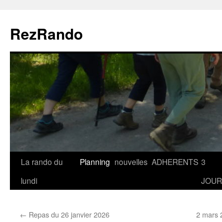
Aller
au
RezRando
contenu
La rando du
Planning
nouvelles
ADHERENTS
3
lundi
JOUR
←
Repas du 26 janvier 2026
2 mars 