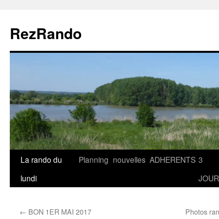
Aller
au
RezRando
contenu
La rando du
Planning
nouvelles
ADHERENTS
3
lundi
JOUR
←
BON 1ER MAI 2017
Photos ran