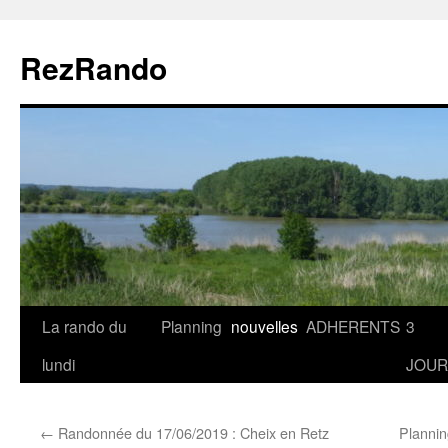
Aller
au
RezRando
contenu
La rando du
Planning
nouvelles
ADHERENTS
3
lundi
JOUR
←
Randonnée du 17/06/2019 : Cheix en Retz
Planni