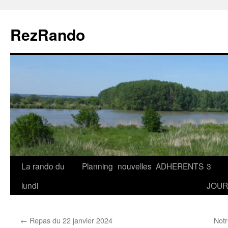
Aller
au
RezRando
contenu
La rando du
Planning
nouvelles
ADHERENTS
3
lundi
JOUR
←
Repas du 22 janvier 2024
Notr