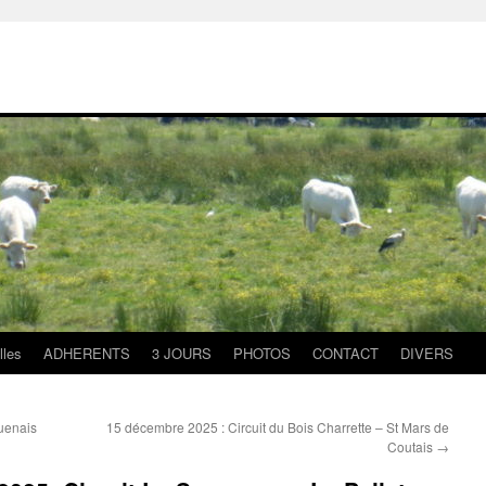
lles
ADHERENTS
3 JOURS
PHOTOS
CONTACT
DIVERS
uenais
15 décembre 2025 : Circuit du Bois Charrette – St Mars de
Coutais
→