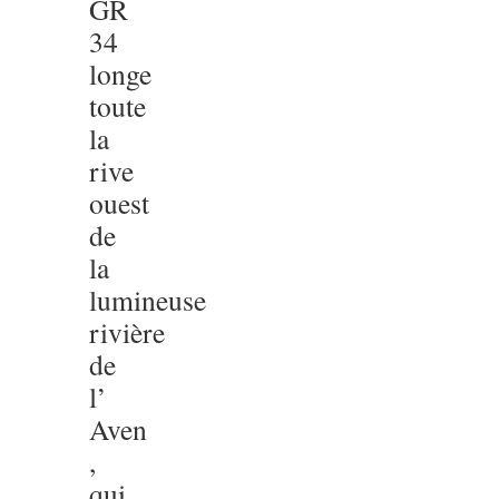
GR
34
longe
toute
la
rive
ouest
de
la
lumineuse
rivière
de
l’
Aven
,
qui