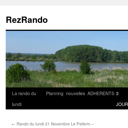
Aller
au
RezRando
contenu
La rando du
Planning
nouvelles
ADHERENTS
3
lundi
JOUR
←
Rando du lundi 21 Novembre Le Pellerin –