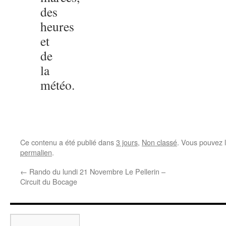
des
heures
et
de
la
météo.
Ce contenu a été publié dans
3 jours
,
Non classé
. Vous pouvez 
permalien
.
←
Rando du lundi 21 Novembre Le Pellerin –
Circuit du Bocage