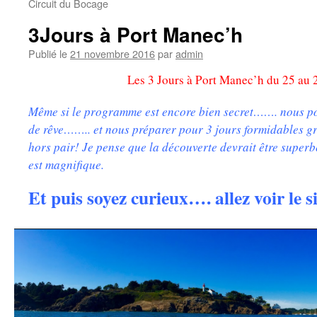
Circuit du Bocage
3Jours à Port Manec’h
Publié le
21 novembre 2016
par
admin
Les 3 Jours à Port Manec’h du 25 au 
Même si le programme est encore bien secret……. nous p
de rêve…….. et nous préparer pour 3 jours formidables g
hors pair! Je pense que la découverte devrait être superb
est magnifique.
Et puis soyez curieux…. allez voir le