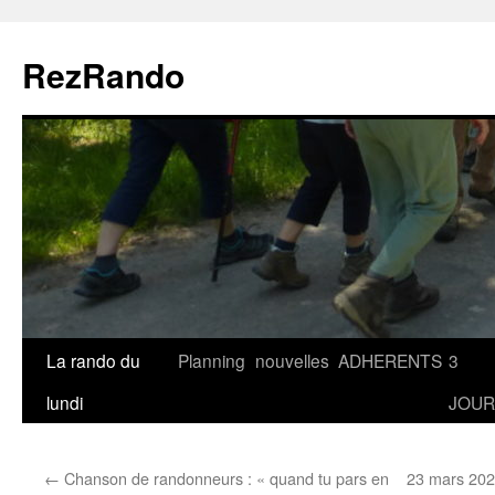
Aller
au
RezRando
contenu
La rando du
Planning
nouvelles
ADHERENTS
3
lundi
JOUR
←
Chanson de randonneurs : « quand tu pars en
23 mars 2026